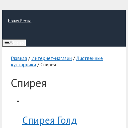
Перейти
к
Новая Весна
содержимому
Меню
Главная
/
Интернет-магазин
/
Лиственные
кустарники
/ Спирея
Спирея
Спирея Голд