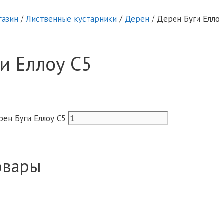
газин
/
Лиственные кустарники
/
Дерен
/ Дерен Буги Елло
и Еллоу C5
ен Буги Еллоу C5
овары