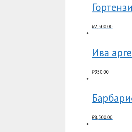
Гортензи
₽
2,500.00
Ива арг
₽
950.00
Барбари
₽
8,500.00