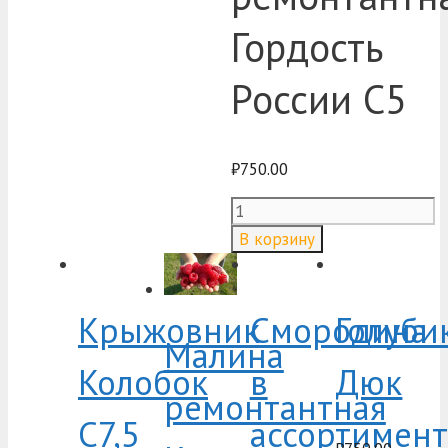
Гордость
России C5
₽
750.00
Количество
товара
В корзину
Малина
ремонтантная
Гордость
России
Крыжовник
Смородина
Голуби
C5
Малина
Колобок
в
Дюк
ремонтантная
C7,5
ассортимент