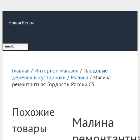
Перейти
к
Новая Весна
содержимому
Меню
Главная
/
Интернет-магазин
/
Плодовые
деревья и кустарники
/
Малина
/ Малина
ремонтантная Гордость России C5
Похожие
Малина
товары
ремонтантн