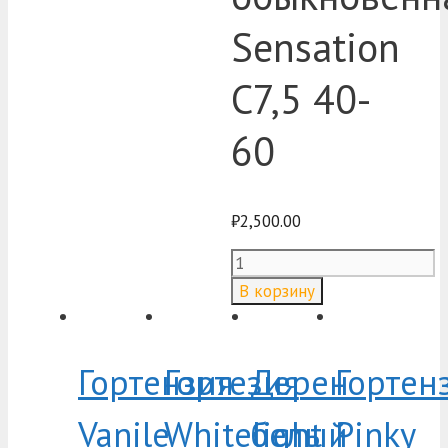
Sensation
C7,5 40-
60
₽
2,500.00
Количество
товара
В корзину
Сирень
обыкновенная
Sensation
C7,5
Гортензия
Гортезия
Дерен
Гортен
40-
60
Vanile
Whitelight
белый
Pinky