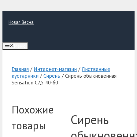
Перейти
к
Новая Весна
содержимому
Меню
Главная
/
Интернет-магазин
/
Лиственные
кустарники
/
Сирень
/ Сирень обыкновенная
Sensation C7,5 40-60
Похожие
Сирень
товары
обыкновенн