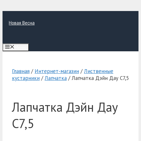
Перейти
к
Новая Весна
содержимому
Меню
Главная
/
Интернет-магазин
/
Лиственные
кустарники
/
Лапчатка
/ Лапчатка Дэйн Дау C7,5
Лапчатка Дэйн Дау
C7,5